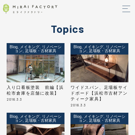
Topics
Blog, メイキング, リノベーシ
Blog, メイキング, リノベーシ
ョン, 足場板・古材家具
ョン, 足場板・古材家具
入り口看板塗装 前編【浜
ワイドスパン、足場板サイ
松市倉庫を店舗に改装】
ドボード【浜松市古材アン
ティーク家具】
2016.3.3
2016.3.3
Blog, メイキング, リノベーシ
Blog, メイキング, リノベーシ
ョン, 足場板・古材家具
ョン, 足場板・古材家具