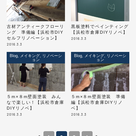
古材アンティークフローリ
黒板塗料でペインティング
ング 準備編【浜松市DIY
【浜松市倉庫DIYリノベ】
セルフリノベーション】
2016.3.3
2016.3.3
Blog, メイキング, リノベーシ
Blog, メイキング, リノベーシ
ョン
ョン
５m×８m壁面塗装 みん
５m×８m壁面塗装 準備
なで楽しい！【浜松市倉庫
編【浜松市倉庫DIYリノ
DIYリノベ】
ベ】
2016.3.3
2016.3.3
«
»